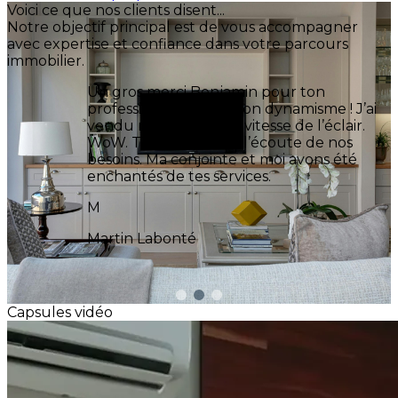
Voici ce que nos clients disent...
+
Notre objectif principal est de vous accompagner
avec expertise et confiance dans votre parcours
−
immobilier.
Benjamin m’a guidée pour l’achat de ma
première maison avec d’excellents conseils,
une patience exemplaire et une grande
disponibilité. Il a réussi à me trouver une
maison qui correspond à mes besoins, pour
un prix raisonnable, dans un climat très
difficile pour les acheteurs. On voit bien
qu’il fait ce travail pour les bonnes raisons et
cela fait toute la différence. Je le
recommande avec confiance à 200 %. Merci
encore !
C
Corinne Pelletier
Capsules vidéo