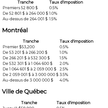
Tranche
Taux d'imposition
Premiers 52 800 $
0.5%
De 52 801 $ à 264 000 $
1.0%
Au-dessus de 264 001 $
1.5%
Montréal
Tranche
Taux d'imposition
Premier $53,200
0.5%
De 53 201 $ à 266 200 $
1.0%
De 266 201 $ à 532 300 $
1.5%
De 532 301 $ à 1 064 600 $
2.0%
De 1 064 601 $ à 2 059 000 $
2.5%
De 2 059 001 $ à 3 000 000 $
3.5%
Au-dessus de 3 000 000 $
4.0%
Ville de Québec
Tranche
Taux d'imposition