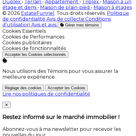
Duplex
•
Terrain
•
Appartement
•
Triplex
•
Maison à un
étage et demi
•
Maison de plain-pied
•
Maison à étages
© 2026
EstateFunnel
. Tous droits réservés.
Politique
de confidentialité
Avis de collecte
Conditions
d’utilisation
Avis et avis
Gérer mes témoins
Activer
Cookies Essentiels
Activer
Cookies de Performances
Activer
Cookies publicitaires
Activer
Cookies de fonctionnalités
Accepter les Cookies sélectionnés
Nous utilisons des Témoins pour vous assurer la
meilleure expérience.
Réglage des cookies
Accepter les Cookies
Lire nos politiques de confidentialité
Close
✕
Restez informé sur le marché immobilier !
Abonnez-vous à ma newsletter pour recevoir les
nouvelles du jour.