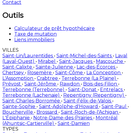
Contact
Outils
Calculateur de prêt hypothécaire
Taxe de mutation
Liens immobiliers
VILLES
Saint-Lin/Laurentides
•
Saint-Michel-des-Saints
•
Laval
(Laval-Ouest)
•
Mirabel
•
Saint-Jacques
•
Mascouche
•
Saint-Calixte
•
Sainte-Julienne
•
Lac-des-Écorces
•
Chertsey
•
Rosemère
•
Saint-Côme
•
La Conception
•
L'Assomption
•
Crabtree
•
Terrebonne (La Plaine)
•
Prévost
•
Saint-Jérôme
•
Rawdon
•
Bois-des-Filion
•
Terrebonne (Terrebonne)
•
Saint-Donat
•
Entrelacs
•
Terrebonne (Lachenaie)
•
Repentigny (Repentigny)
•
Saint-Charles-Borromée
•
Saint-Félix-de-Valois
•
Sainte-Sophie
•
Saint-Adolphe-d'Howard
•
Saint-Paul
•
Boucherville
•
Brossard
•
Saint-Roch-de-l'Achigan
•
L'Épiphanie
•
Notre-Dame-des-Prairies
•
Montréal
(Ahuntsic-Cartierville)
•
Saint-Damien
TYPES