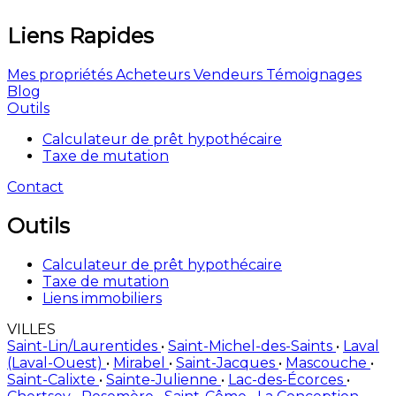
Liens Rapides
Mes propriétés
Acheteurs
Vendeurs
Témoignages
Blog
Outils
Calculateur de prêt hypothécaire
Taxe de mutation
Contact
Outils
Calculateur de prêt hypothécaire
Taxe de mutation
Liens immobiliers
VILLES
Saint-Lin/Laurentides
•
Saint-Michel-des-Saints
•
Laval
(Laval-Ouest)
•
Mirabel
•
Saint-Jacques
•
Mascouche
•
Saint-Calixte
•
Sainte-Julienne
•
Lac-des-Écorces
•