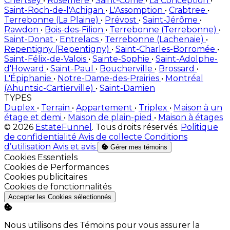
Chertsey
•
Rosemère
•
Saint-Côme
•
La Conception
•
Saint-Roch-de-l'Achigan
•
L'Assomption
•
Crabtree
•
Terrebonne (La Plaine)
•
Prévost
•
Saint-Jérôme
•
Rawdon
•
Bois-des-Filion
•
Terrebonne (Terrebonne)
•
Saint-Donat
•
Entrelacs
•
Terrebonne (Lachenaie)
•
Repentigny (Repentigny)
•
Saint-Charles-Borromée
•
Saint-Félix-de-Valois
•
Sainte-Sophie
•
Saint-Adolphe-
d'Howard
•
Saint-Paul
•
Boucherville
•
Brossard
•
L'Épiphanie
•
Notre-Dame-des-Prairies
•
Montréal
(Ahuntsic-Cartierville)
•
Saint-Damien
TYPES
Duplex
•
Terrain
•
Appartement
•
Triplex
•
Maison à un
étage et demi
•
Maison de plain-pied
•
Maison à étages
© 2026
EstateFunnel
. Tous droits réservés.
Politique
de confidentialité
Avis de collecte
Conditions
d’utilisation
Avis et avis
Gérer mes témoins
Activer
Cookies Essentiels
Activer
Cookies de Performances
Activer
Cookies publicitaires
Activer
Cookies de fonctionnalités
Accepter les Cookies sélectionnés
Nous utilisons des Témoins pour vous assurer la