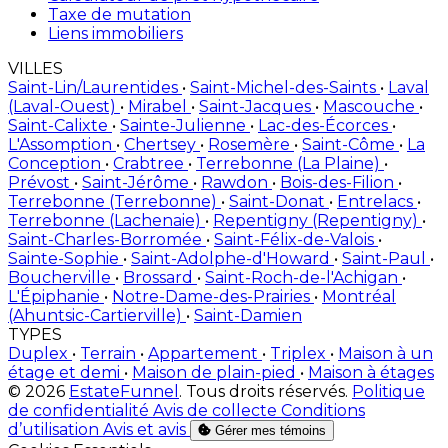
Taxe de mutation
Liens immobiliers
VILLES
Saint-Lin/Laurentides
•
Saint-Michel-des-Saints
•
Laval
(Laval-Ouest)
•
Mirabel
•
Saint-Jacques
•
Mascouche
•
Saint-Calixte
•
Sainte-Julienne
•
Lac-des-Écorces
•
L'Assomption
•
Chertsey
•
Rosemère
•
Saint-Côme
•
La
Conception
•
Crabtree
•
Terrebonne (La Plaine)
•
Prévost
•
Saint-Jérôme
•
Rawdon
•
Bois-des-Filion
•
Terrebonne (Terrebonne)
•
Saint-Donat
•
Entrelacs
•
Terrebonne (Lachenaie)
•
Repentigny (Repentigny)
•
Saint-Charles-Borromée
•
Saint-Félix-de-Valois
•
Sainte-Sophie
•
Saint-Adolphe-d'Howard
•
Saint-Paul
•
Boucherville
•
Brossard
•
Saint-Roch-de-l'Achigan
•
L'Épiphanie
•
Notre-Dame-des-Prairies
•
Montréal
(Ahuntsic-Cartierville)
•
Saint-Damien
TYPES
Duplex
•
Terrain
•
Appartement
•
Triplex
•
Maison à un
étage et demi
•
Maison de plain-pied
•
Maison à étages
© 2026
EstateFunnel
. Tous droits réservés.
Politique
de confidentialité
Avis de collecte
Conditions
d’utilisation
Avis et avis
Gérer mes témoins