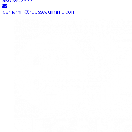
4502802377
benjamin@rousseauimmo.com