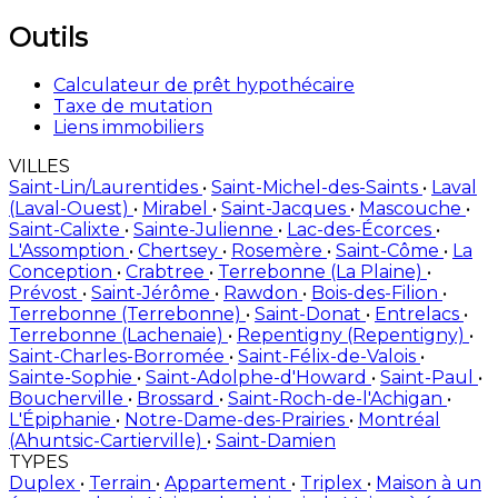
Outils
Calculateur de prêt hypothécaire
Taxe de mutation
Liens immobiliers
VILLES
Saint-Lin/Laurentides
•
Saint-Michel-des-Saints
•
Laval
(Laval-Ouest)
•
Mirabel
•
Saint-Jacques
•
Mascouche
•
Saint-Calixte
•
Sainte-Julienne
•
Lac-des-Écorces
•
L'Assomption
•
Chertsey
•
Rosemère
•
Saint-Côme
•
La
Conception
•
Crabtree
•
Terrebonne (La Plaine)
•
Prévost
•
Saint-Jérôme
•
Rawdon
•
Bois-des-Filion
•
Terrebonne (Terrebonne)
•
Saint-Donat
•
Entrelacs
•
Terrebonne (Lachenaie)
•
Repentigny (Repentigny)
•
Saint-Charles-Borromée
•
Saint-Félix-de-Valois
•
Sainte-Sophie
•
Saint-Adolphe-d'Howard
•
Saint-Paul
•
Boucherville
•
Brossard
•
Saint-Roch-de-l'Achigan
•
L'Épiphanie
•
Notre-Dame-des-Prairies
•
Montréal
(Ahuntsic-Cartierville)
•
Saint-Damien
TYPES
Duplex
•
Terrain
•
Appartement
•
Triplex
•
Maison à un