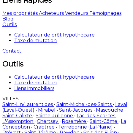
Liens Rapides
Mes propriétés
Acheteurs
Vendeurs
Témoignages
Blog
Outils
Calculateur de prêt hypothécaire
Taxe de mutation
Contact
Outils
Calculateur de prêt hypothécaire
Taxe de mutation
Liens immobiliers
VILLES
Saint-Lin/Laurentides
•
Saint-Michel-des-Saints
•
Laval
(Laval-Ouest)
•
Mirabel
•
Saint-Jacques
•
Mascouche
•
Saint-Calixte
•
Sainte-Julienne
•
Lac-des-Écorces
•
L'Assomption
•
Chertsey
•
Rosemère
•
Saint-Côme
•
La
Conception
•
Crabtree
•
Terrebonne (La Plaine)
•
Prévost
•
Saint-Jérôme
•
Rawdon
•
Bois-des-Filion
•