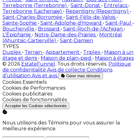
Terrebonne (Terrebonne)
•
Saint-Donat
•
Entrelacs
•
Terrebonne (Lachenaie)
•
Repentigny (Repentigny)
•
Saint-Charles-Borromée
•
Saint-Félix-de-Valois
•
Sainte-Sophie
•
Saint-Adolphe-d'Howard
•
Saint-Paul
•
Boucherville
•
Brossard
•
Saint-Roch-de-l'Achigan
•
L'Épiphanie
•
Notre-Dame-des-Prairies
•
Montréal
(Ahuntsic-Cartierville)
•
Saint-Damien
TYPES
Duplex
•
Terrain
•
Appartement
•
Triplex
•
Maison à un
étage et demi
•
Maison de plain-pied
•
Maison à étages
© 2026
EstateFunnel
. Tous droits réservés.
Politique
de confidentialité
Avis de collecte
Conditions
d’utilisation
Avis et avis
Gérer mes témoins
Activer
Cookies Essentiels
Activer
Cookies de Performances
Activer
Cookies publicitaires
Activer
Cookies de fonctionnalités
Accepter les Cookies sélectionnés
Nous utilisons des Témoins pour vous assurer la
meilleure expérience.