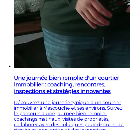
Une journée bien remplie d'un courtier
immobilier : coaching, rencontres,
inspections et stratégies innovantes
Découvrez une journée typique d'un courtier
immobilier à Mascouche et ses environs. Suivez
le parcours d'une journée bien remplie :
coachings matinaux, visites de propriétés,
collaborer avec des collègues pour discuter de