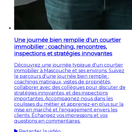
Une journée bien remplie d'un courtier
immobilier : coaching, rencontres,
inspections et stratégies innovantes
Découvrez une journée typique d'un courtier
immobilier à Mascouche et ses environs. Suivez
le parcours d'une journée bien remplie :
coachings matinaux, visites de propriétés,
collaborer avec des collègues pour discuter de
stratégies innovantes, et des inspections
importantes. Accompagnez-nous dans les
coulisses du métier et apprenez-en plus sur la
mise en marché et l'engagement envers les
clients. Échangez vos impressions et vos
questions en commentaires.
Regarder la vidéo