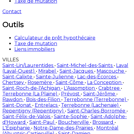
Taxe de mutation
Contact
Outils
Calculateur de prêt hypothécaire
Taxe de mutation
Liens immobiliers
VILLES
Saint-Lin/Laurentides
•
Saint-Michel-des-Saints
•
Laval
(Laval-Ouest)
•
Mirabel
•
Saint-Jacques
•
Mascouche
•
Saint-Calixte
•
Sainte-Julienne
•
Lac-des-Écorces
•
Chertsey
•
Rosemère
•
Saint-Côme
•
La Conception
•
Saint-Roch-de-l'Achigan
•
L'Assomption
•
Crabtree
•
Terrebonne (La Plaine)
•
Prévost
•
Saint-Jérôme
•
Rawdon
•
Bois-des-Filion
•
Terrebonne (Terrebonne)
•
Saint-Donat
•
Entrelacs
•
Terrebonne (Lachenaie)
•
Repentigny (Repentigny)
•
Saint-Charles-Borromée
•
Saint-Félix-de-Valois
•
Sainte-Sophie
•
Saint-Adolphe-
d'Howard
•
Saint-Paul
•
Boucherville
•
Brossard
•
L'Épiphanie
•
Notre-Dame-des-Prairies
•
Montréal
(Ahuntsic-Cartierville)
•
Saint-Damien