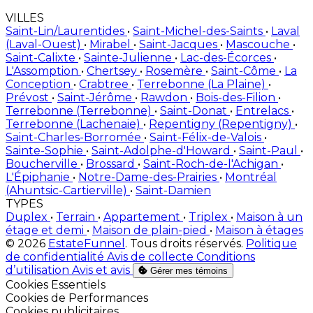
VILLES
Saint-Lin/Laurentides
•
Saint-Michel-des-Saints
•
Laval
(Laval-Ouest)
•
Mirabel
•
Saint-Jacques
•
Mascouche
•
Saint-Calixte
•
Sainte-Julienne
•
Lac-des-Écorces
•
L'Assomption
•
Chertsey
•
Rosemère
•
Saint-Côme
•
La
Conception
•
Crabtree
•
Terrebonne (La Plaine)
•
Prévost
•
Saint-Jérôme
•
Rawdon
•
Bois-des-Filion
•
Terrebonne (Terrebonne)
•
Saint-Donat
•
Entrelacs
•
Terrebonne (Lachenaie)
•
Repentigny (Repentigny)
•
Saint-Charles-Borromée
•
Saint-Félix-de-Valois
•
Sainte-Sophie
•
Saint-Adolphe-d'Howard
•
Saint-Paul
•
Boucherville
•
Brossard
•
Saint-Roch-de-l'Achigan
•
L'Épiphanie
•
Notre-Dame-des-Prairies
•
Montréal
(Ahuntsic-Cartierville)
•
Saint-Damien
TYPES
Duplex
•
Terrain
•
Appartement
•
Triplex
•
Maison à un
étage et demi
•
Maison de plain-pied
•
Maison à étages
© 2026
EstateFunnel
. Tous droits réservés.
Politique
de confidentialité
Avis de collecte
Conditions
d’utilisation
Avis et avis
Gérer mes témoins
Activer
Cookies Essentiels
Activer
Cookies de Performances
Activer
Cookies publicitaires