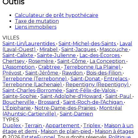
Outils
Calculateur de prêt hypothécaire
Taxe de mutation
Liens immobiliers
VILLES
Saint-Lin/Laurentides
•
Saint-Michel-des-Saints
•
Laval
(Laval-Ouest)
•
Mirabel
•
Saint-Jacques
•
Mascouche
•
Saint-Calixte
•
Sainte-Julienne
•
Lac-des-Écorces
•
Chertsey
•
Rosemère
•
Saint-Côme
•
La Conception
•
L'Assomption
•
Crabtree
•
Terrebonne (La Plaine)
•
Prévost
•
Saint-Jérôme
•
Rawdon
•
Bois-des-Filion
•
Terrebonne (Terrebonne)
•
Saint-Donat
•
Entrelacs
•
Terrebonne (Lachenaie)
•
Repentigny (Repentigny)
•
Saint-Charles-Borromée
•
Saint-Félix-de-Valois
•
Sainte-Sophie
•
Saint-Adolphe-d'Howard
•
Saint-Paul
•
Boucherville
•
Brossard
•
Saint-Roch-de-l'Achigan
•
L'Épiphanie
•
Notre-Dame-des-Prairies
•
Montréal
(Ahuntsic-Cartierville)
•
Saint-Damien
TYPES
Duplex
•
Terrain
•
Appartement
•
Triplex
•
Maison à un
étage et demi
•
Maison de plain-pied
•
Maison à étages
© 2026
EstateFunnel
. Tous droits réservés.
Politique