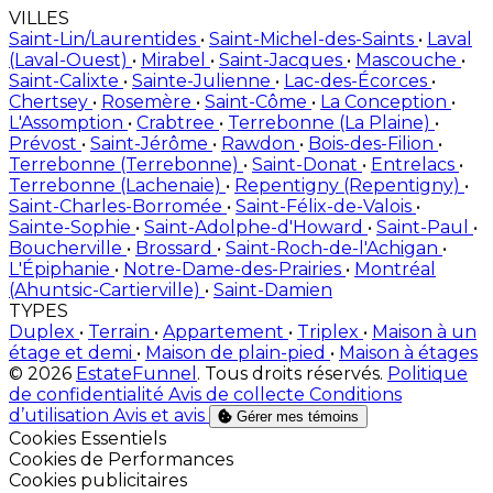
VILLES
Saint-Lin/Laurentides
•
Saint-Michel-des-Saints
•
Laval
(Laval-Ouest)
•
Mirabel
•
Saint-Jacques
•
Mascouche
•
Saint-Calixte
•
Sainte-Julienne
•
Lac-des-Écorces
•
Chertsey
•
Rosemère
•
Saint-Côme
•
La Conception
•
L'Assomption
•
Crabtree
•
Terrebonne (La Plaine)
•
Prévost
•
Saint-Jérôme
•
Rawdon
•
Bois-des-Filion
•
Terrebonne (Terrebonne)
•
Saint-Donat
•
Entrelacs
•
Terrebonne (Lachenaie)
•
Repentigny (Repentigny)
•
Saint-Charles-Borromée
•
Saint-Félix-de-Valois
•
Sainte-Sophie
•
Saint-Adolphe-d'Howard
•
Saint-Paul
•
Boucherville
•
Brossard
•
Saint-Roch-de-l'Achigan
•
L'Épiphanie
•
Notre-Dame-des-Prairies
•
Montréal
(Ahuntsic-Cartierville)
•
Saint-Damien
TYPES
Duplex
•
Terrain
•
Appartement
•
Triplex
•
Maison à un
étage et demi
•
Maison de plain-pied
•
Maison à étages
© 2026
EstateFunnel
. Tous droits réservés.
Politique
de confidentialité
Avis de collecte
Conditions
d’utilisation
Avis et avis
Gérer mes témoins
Activer
Cookies Essentiels
Activer
Cookies de Performances
Activer
Cookies publicitaires