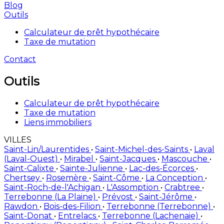
Blog
Outils
Calculateur de prêt hypothécaire
Taxe de mutation
Contact
Outils
Calculateur de prêt hypothécaire
Taxe de mutation
Liens immobiliers
VILLES
Saint-Lin/Laurentides
•
Saint-Michel-des-Saints
•
Laval
(Laval-Ouest)
•
Mirabel
•
Saint-Jacques
•
Mascouche
•
Saint-Calixte
•
Sainte-Julienne
•
Lac-des-Écorces
•
Chertsey
•
Rosemère
•
Saint-Côme
•
La Conception
•
Saint-Roch-de-l'Achigan
•
L'Assomption
•
Crabtree
•
Terrebonne (La Plaine)
•
Prévost
•
Saint-Jérôme
•
Rawdon
•
Bois-des-Filion
•
Terrebonne (Terrebonne)
•
Saint-Donat
•
Entrelacs
•
Terrebonne (Lachenaie)
•