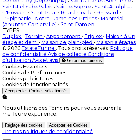
Repentigny (Repentigny)
•
Saint-Charles-Borromée
•
Saint-Félix-de-Valois
•
Sainte-Sophie
•
Saint-Adolphe-
d'Howard
•
Saint-Paul
•
Boucherville
•
Brossard
•
L'Épiphanie
•
Notre-Dame-des-Prairies
•
Montréal
(Ahuntsic-Cartierville)
•
Saint-Damien
TYPES
Duplex
•
Terrain
•
Appartement
•
Triplex
•
Maison à un
étage et demi
•
Maison de plain-pied
•
Maison à étages
© 2026
EstateFunnel
. Tous droits réservés.
Politique
de confidentialité
Avis de collecte
Conditions
d’utilisation
Avis et avis
Gérer mes témoins
Activer
Cookies Essentiels
Activer
Cookies de Performances
Activer
Cookies publicitaires
Activer
Cookies de fonctionnalités
Accepter les Cookies sélectionnés
Nous utilisons des Témoins pour vous assurer la
meilleure expérience.
Réglage des cookies
Accepter les Cookies
Lire nos politiques de confidentialité