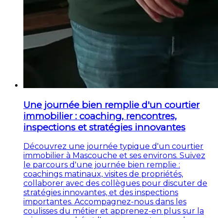
Une journée bien remplie d'un courtier
immobilier : coaching, rencontres,
inspections et stratégies innovantes
Découvrez une journée typique d'un courtier
immobilier à Mascouche et ses environs. Suivez
le parcours d'une journée bien remplie :
coachings matinaux, visites de propriétés,
collaborer avec des collègues pour discuter de
stratégies innovantes, et des inspections
importantes. Accompagnez-nous dans les
coulisses du métier et apprenez-en plus sur la