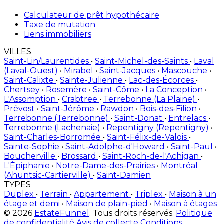
Calculateur de prêt hypothécaire
Taxe de mutation
Liens immobiliers
VILLES
Saint-Lin/Laurentides
•
Saint-Michel-des-Saints
•
Laval
(Laval-Ouest)
•
Mirabel
•
Saint-Jacques
•
Mascouche
•
Saint-Calixte
•
Sainte-Julienne
•
Lac-des-Écorces
•
Chertsey
•
Rosemère
•
Saint-Côme
•
La Conception
•
L'Assomption
•
Crabtree
•
Terrebonne (La Plaine)
•
Prévost
•
Saint-Jérôme
•
Rawdon
•
Bois-des-Filion
•
Terrebonne (Terrebonne)
•
Saint-Donat
•
Entrelacs
•
Terrebonne (Lachenaie)
•
Repentigny (Repentigny)
•
Saint-Charles-Borromée
•
Saint-Félix-de-Valois
•
Sainte-Sophie
•
Saint-Adolphe-d'Howard
•
Saint-Paul
•
Boucherville
•
Brossard
•
Saint-Roch-de-l'Achigan
•
L'Épiphanie
•
Notre-Dame-des-Prairies
•
Montréal
(Ahuntsic-Cartierville)
•
Saint-Damien
TYPES
Duplex
•
Terrain
•
Appartement
•
Triplex
•
Maison à un
étage et demi
•
Maison de plain-pied
•
Maison à étages
© 2026
EstateFunnel
. Tous droits réservés.
Politique
de confidentialité
Avis de collecte
Conditions