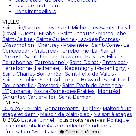
Taxe de mutation
Liens immobiliers
VILLES
Saint-Lin/Laurentides
•
Saint-Michel-des-Saints
•
Laval
(Laval-Ouest)
•
Mirabel
•
Saint-Jacques
•
Mascouche
•
Saint-Calixte
•
Sainte-Julienne
•
Lac-des-Écorces
•
L'Assomption
•
Chertsey
•
Rosemère
•
Saint-Côme
•
La
Conception
•
Crabtree
•
Terrebonne (La Plaine)
•
Prévost
•
Saint-Jérôme
•
Rawdon
•
Bois-des-Filion
•
Terrebonne (Terrebonne)
•
Saint-Donat
•
Entrelacs
•
Terrebonne (Lachenaie)
•
Repentigny (Repentigny)
•
Saint-Charles-Borromée
•
Saint-Félix-de-Valois
•
Sainte-Sophie
•
Saint-Adolphe-d'Howard
•
Saint-Paul
•
Boucherville
•
Brossard
•
Saint-Roch-de-l'Achigan
•
L'Épiphanie
•
Notre-Dame-des-Prairies
•
Montréal
(Ahuntsic-Cartierville)
•
Saint-Damien
TYPES
Duplex
•
Terrain
•
Appartement
•
Triplex
•
Maison à un
étage et demi
•
Maison de plain-pied
•
Maison à étages
© 2026
EstateFunnel
. Tous droits réservés.
Politique
de confidentialité
Avis de collecte
Conditions
d’utilisation
Avis et avis
Gérer mes témoins