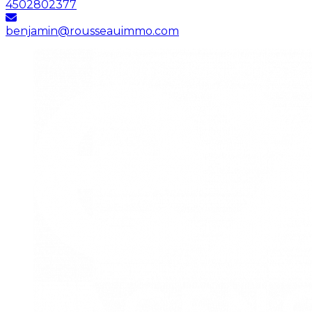
4502802377
benjamin@rousseauimmo.com