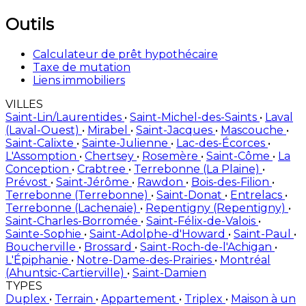
Outils
Calculateur de prêt hypothécaire
Taxe de mutation
Liens immobiliers
VILLES
Saint-Lin/Laurentides
•
Saint-Michel-des-Saints
•
Laval
(Laval-Ouest)
•
Mirabel
•
Saint-Jacques
•
Mascouche
•
Saint-Calixte
•
Sainte-Julienne
•
Lac-des-Écorces
•
L'Assomption
•
Chertsey
•
Rosemère
•
Saint-Côme
•
La
Conception
•
Crabtree
•
Terrebonne (La Plaine)
•
Prévost
•
Saint-Jérôme
•
Rawdon
•
Bois-des-Filion
•
Terrebonne (Terrebonne)
•
Saint-Donat
•
Entrelacs
•
Terrebonne (Lachenaie)
•
Repentigny (Repentigny)
•
Saint-Charles-Borromée
•
Saint-Félix-de-Valois
•
Sainte-Sophie
•
Saint-Adolphe-d'Howard
•
Saint-Paul
•
Boucherville
•
Brossard
•
Saint-Roch-de-l'Achigan
•
L'Épiphanie
•
Notre-Dame-des-Prairies
•
Montréal
(Ahuntsic-Cartierville)
•
Saint-Damien
TYPES
Duplex
•
Terrain
•
Appartement
•
Triplex
•
Maison à un