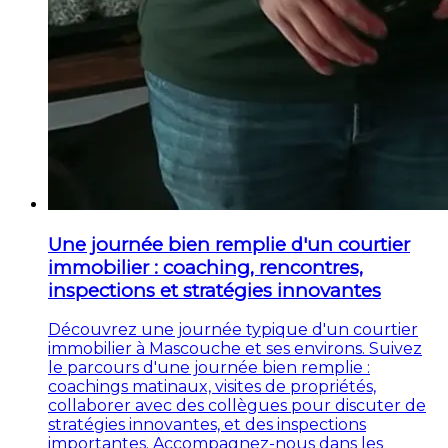
Une journée bien remplie d'un courtier
immobilier : coaching, rencontres,
inspections et stratégies innovantes
Découvrez une journée typique d'un courtier
immobilier à Mascouche et ses environs. Suivez
le parcours d'une journée bien remplie :
coachings matinaux, visites de propriétés,
collaborer avec des collègues pour discuter de
stratégies innovantes, et des inspections
importantes. Accompagnez-nous dans les