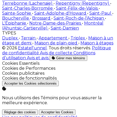
Terrebonne (Lachenaie)
•
Repentigny (Repentigny)
•
Saint-Charles-Borromée
•
Saint-Félix-de-Valois
•
Sainte-Sophie
•
Saint-Adolphe-d'Howard
•
Saint-Paul
•
Boucherville
•
Brossard
•
Saint-Roch-de-l'Achigan
•
L'Épiphanie
•
Notre-Dame-des-Prairies
•
Montréal
(Ahuntsic-Cartierville)
•
Saint-Damien
TYPES
Duplex
•
Terrain
•
Appartement
•
Triplex
•
Maison à un
étage et demi
•
Maison de plain-pied
•
Maison à étages
© 2026
EstateFunnel
. Tous droits réservés.
Politique
de confidentialité
Avis de collecte
Conditions
d’utilisation
Avis et avis
Gérer mes témoins
Activer
Cookies Essentiels
Activer
Cookies de Performances
Activer
Cookies publicitaires
Activer
Cookies de fonctionnalités
Accepter les Cookies sélectionnés
Nous utilisons des Témoins pour vous assurer la
meilleure expérience.
Réglage des cookies
Accepter les Cookies