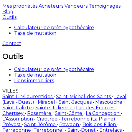
Mes propriétés
Acheteurs
Vendeurs
Témoignages
Blog
Outils
Calculateur de prêt hypothécaire
Taxe de mutation
Contact
Outils
Calculateur de prêt hypothécaire
Taxe de mutation
Liens immobiliers
VILLES
Saint-Lin/Laurentides
•
Saint-Michel-des-Saints
•
Laval
(Laval-Ouest)
•
Mirabel
•
Saint-Jacques
•
Mascouche
•
Saint-Calixte
•
Sainte-Julienne
•
Lac-des-Écorces
•
Chertsey
•
Rosemère
•
Saint-Côme
•
La Conception
•
L'Assomption
•
Crabtree
•
Terrebonne (La Plaine)
•
Prévost
•
Saint-Jérôme
•
Rawdon
•
Bois-des-Filion
•
Terrebonne (Terrebonne)
•
Saint-Donat
•
Entrelacs
•