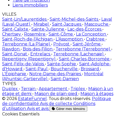
Taxe de mutation
Liens immobiliers
VILLES
Saint-Lin/Laurentides
•
Saint-Michel-des-Saints
•
Laval
(Laval-Ouest)
•
Mirabel
•
Saint-Jacques
•
Mascouche
•
Saint-Calixte
•
Sainte-Julienne
•
Lac-des-Écorces
•
Chertsey
•
Rosemère
•
Saint-Côme
•
La Conception
•
Saint-Roch-de-l'Achigan
•
L'Assomption
•
Crabtree
•
Terrebonne (La Plaine)
•
Prévost
•
Saint-Jérôme
•
Rawdon
•
Bois-des-Filion
•
Terrebonne (Terrebonne)
•
Saint-Donat
•
Entrelacs
•
Terrebonne (Lachenaie)
•
Repentigny (Repentigny)
•
Saint-Charles-Borromée
•
Saint-Félix-de-Valois
•
Sainte-Sophie
•
Saint-Adolphe-
d'Howard
•
Saint-Paul
•
Boucherville
•
Brossard
•
L'Épiphanie
•
Notre-Dame-des-Prairies
•
Montréal
(Ahuntsic-Cartierville)
•
Saint-Damien
TYPES
Duplex
•
Terrain
•
Appartement
•
Triplex
•
Maison à un
étage et demi
•
Maison de plain-pied
•
Maison à étages
© 2026
EstateFunnel
. Tous droits réservés.
Politique
de confidentialité
Avis de collecte
Conditions
d’utilisation
Avis et avis
Gérer mes témoins
Activer
Cookies Essentiels