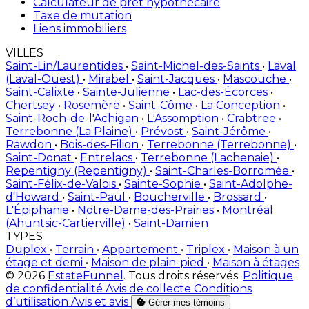
Calculateur de prêt hypothécaire
Taxe de mutation
Liens immobiliers
VILLES
Saint-Lin/Laurentides
•
Saint-Michel-des-Saints
•
Laval
(Laval-Ouest)
•
Mirabel
•
Saint-Jacques
•
Mascouche
•
Saint-Calixte
•
Sainte-Julienne
•
Lac-des-Écorces
•
Chertsey
•
Rosemère
•
Saint-Côme
•
La Conception
•
Saint-Roch-de-l'Achigan
•
L'Assomption
•
Crabtree
•
Terrebonne (La Plaine)
•
Prévost
•
Saint-Jérôme
•
Rawdon
•
Bois-des-Filion
•
Terrebonne (Terrebonne)
•
Saint-Donat
•
Entrelacs
•
Terrebonne (Lachenaie)
•
Repentigny (Repentigny)
•
Saint-Charles-Borromée
•
Saint-Félix-de-Valois
•
Sainte-Sophie
•
Saint-Adolphe-
d'Howard
•
Saint-Paul
•
Boucherville
•
Brossard
•
L'Épiphanie
•
Notre-Dame-des-Prairies
•
Montréal
(Ahuntsic-Cartierville)
•
Saint-Damien
TYPES
Duplex
•
Terrain
•
Appartement
•
Triplex
•
Maison à un
étage et demi
•
Maison de plain-pied
•
Maison à étages
© 2026
EstateFunnel
. Tous droits réservés.
Politique
de confidentialité
Avis de collecte
Conditions
d’utilisation
Avis et avis
Gérer mes témoins