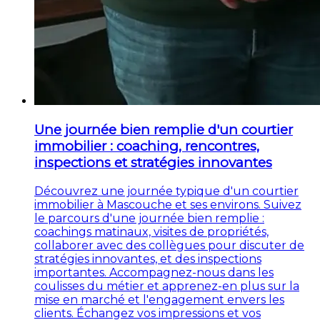
Une journée bien remplie d'un courtier
immobilier : coaching, rencontres,
inspections et stratégies innovantes
Découvrez une journée typique d'un courtier
immobilier à Mascouche et ses environs. Suivez
le parcours d'une journée bien remplie :
coachings matinaux, visites de propriétés,
collaborer avec des collègues pour discuter de
stratégies innovantes, et des inspections
importantes. Accompagnez-nous dans les
coulisses du métier et apprenez-en plus sur la
mise en marché et l'engagement envers les
clients. Échangez vos impressions et vos