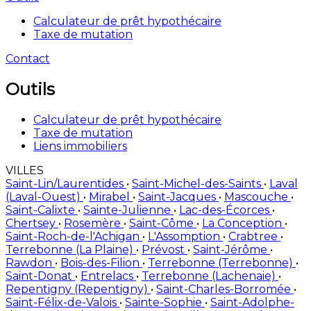
Calculateur de prêt hypothécaire
Taxe de mutation
Contact
Outils
Calculateur de prêt hypothécaire
Taxe de mutation
Liens immobiliers
VILLES
Saint-Lin/Laurentides
•
Saint-Michel-des-Saints
•
Laval
(Laval-Ouest)
•
Mirabel
•
Saint-Jacques
•
Mascouche
•
Saint-Calixte
•
Sainte-Julienne
•
Lac-des-Écorces
•
Chertsey
•
Rosemère
•
Saint-Côme
•
La Conception
•
Saint-Roch-de-l'Achigan
•
L'Assomption
•
Crabtree
•
Terrebonne (La Plaine)
•
Prévost
•
Saint-Jérôme
•
Rawdon
•
Bois-des-Filion
•
Terrebonne (Terrebonne)
•
Saint-Donat
•
Entrelacs
•
Terrebonne (Lachenaie)
•
Repentigny (Repentigny)
•
Saint-Charles-Borromée
•
Saint-Félix-de-Valois
•
Sainte-Sophie
•
Saint-Adolphe-