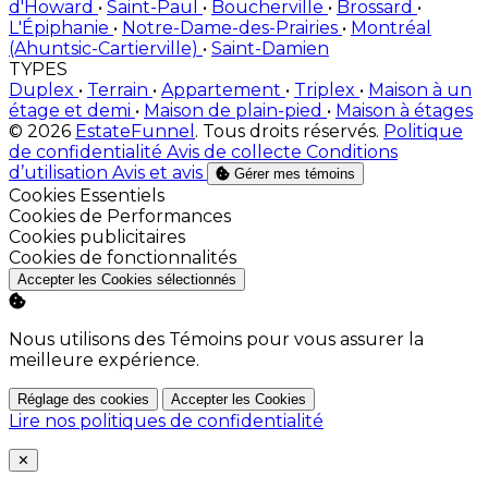
d'Howard
•
Saint-Paul
•
Boucherville
•
Brossard
•
L'Épiphanie
•
Notre-Dame-des-Prairies
•
Montréal
(Ahuntsic-Cartierville)
•
Saint-Damien
TYPES
Duplex
•
Terrain
•
Appartement
•
Triplex
•
Maison à un
étage et demi
•
Maison de plain-pied
•
Maison à étages
© 2026
EstateFunnel
. Tous droits réservés.
Politique
de confidentialité
Avis de collecte
Conditions
d’utilisation
Avis et avis
Gérer mes témoins
Activer
Cookies Essentiels
Activer
Cookies de Performances
Activer
Cookies publicitaires
Activer
Cookies de fonctionnalités
Accepter les Cookies sélectionnés
Nous utilisons des Témoins pour vous assurer la
meilleure expérience.
Réglage des cookies
Accepter les Cookies
Lire nos politiques de confidentialité
Close
✕