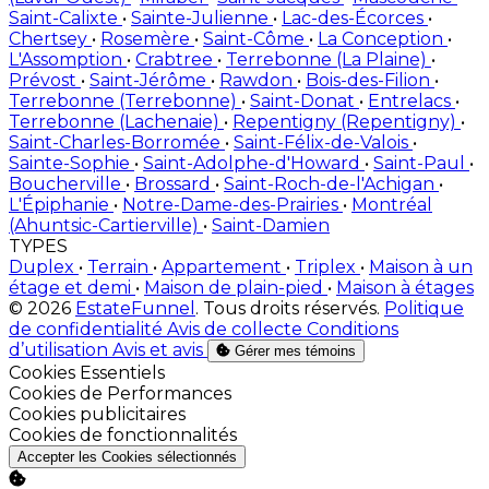
Saint-Calixte
•
Sainte-Julienne
•
Lac-des-Écorces
•
Chertsey
•
Rosemère
•
Saint-Côme
•
La Conception
•
L'Assomption
•
Crabtree
•
Terrebonne (La Plaine)
•
Prévost
•
Saint-Jérôme
•
Rawdon
•
Bois-des-Filion
•
Terrebonne (Terrebonne)
•
Saint-Donat
•
Entrelacs
•
Terrebonne (Lachenaie)
•
Repentigny (Repentigny)
•
Saint-Charles-Borromée
•
Saint-Félix-de-Valois
•
Sainte-Sophie
•
Saint-Adolphe-d'Howard
•
Saint-Paul
•
Boucherville
•
Brossard
•
Saint-Roch-de-l'Achigan
•
L'Épiphanie
•
Notre-Dame-des-Prairies
•
Montréal
(Ahuntsic-Cartierville)
•
Saint-Damien
TYPES
Duplex
•
Terrain
•
Appartement
•
Triplex
•
Maison à un
étage et demi
•
Maison de plain-pied
•
Maison à étages
© 2026
EstateFunnel
. Tous droits réservés.
Politique
de confidentialité
Avis de collecte
Conditions
d’utilisation
Avis et avis
Gérer mes témoins
Activer
Cookies Essentiels
Activer
Cookies de Performances
Activer
Cookies publicitaires
Activer
Cookies de fonctionnalités
Accepter les Cookies sélectionnés