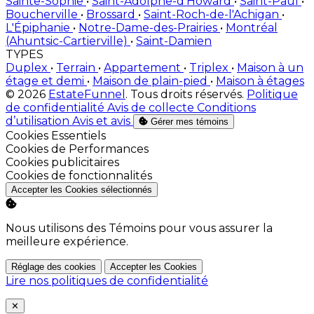
Sainte-Sophie
•
Saint-Adolphe-d'Howard
•
Saint-Paul
•
Boucherville
•
Brossard
•
Saint-Roch-de-l'Achigan
•
L'Épiphanie
•
Notre-Dame-des-Prairies
•
Montréal
(Ahuntsic-Cartierville)
•
Saint-Damien
TYPES
Duplex
•
Terrain
•
Appartement
•
Triplex
•
Maison à un
étage et demi
•
Maison de plain-pied
•
Maison à étages
© 2026
EstateFunnel
. Tous droits réservés.
Politique
de confidentialité
Avis de collecte
Conditions
d’utilisation
Avis et avis
Gérer mes témoins
Activer
Cookies Essentiels
Activer
Cookies de Performances
Activer
Cookies publicitaires
Activer
Cookies de fonctionnalités
Accepter les Cookies sélectionnés
Nous utilisons des Témoins pour vous assurer la
meilleure expérience.
Réglage des cookies
Accepter les Cookies
Lire nos politiques de confidentialité
Close
✕