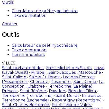
Outils
Calculateur de prêt hypothécaire
Taxe de mutation
Contact
Outils
Calculateur de prêt hypothécaire
Taxe de mutation
Liens immobiliers
VILLES
Saint-Lin/Laurentides
•
Saint-Michel-des-Saints
•
Laval
(Laval-Ouest)
•
Mirabel
•
Saint-Jacques
•
Mascouche
•
Saint-Calixte
•
Sainte-Julienne
•
Lac-des-Écorces
•
L'Assomption
•
Chertsey
•
Rosemère
•
Saint-Côme
•
La
Conception
•
Crabtree
•
Terrebonne (La Plaine)
•
Prévost
•
Saint-Jérôme
•
Rawdon
•
Bois-des-Filion
•
Terrebonne (Terrebonne)
•
Saint-Donat
•
Entrelacs
•
Terrebonne (Lachenaie)
•
Repentigny (Repentigny)
•
Saint-Charles-Borromée
•
Saint-Félix-de-Valois
•