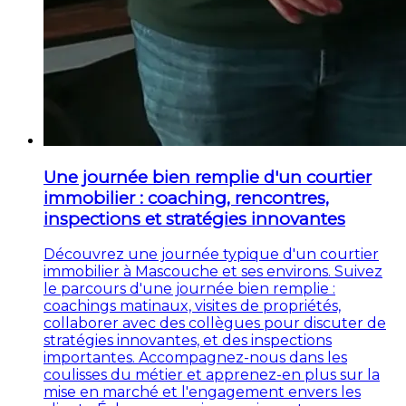
Une journée bien remplie d'un courtier
immobilier : coaching, rencontres,
inspections et stratégies innovantes
Découvrez une journée typique d'un courtier
immobilier à Mascouche et ses environs. Suivez
le parcours d'une journée bien remplie :
coachings matinaux, visites de propriétés,
collaborer avec des collègues pour discuter de
stratégies innovantes, et des inspections
importantes. Accompagnez-nous dans les
coulisses du métier et apprenez-en plus sur la
mise en marché et l'engagement envers les