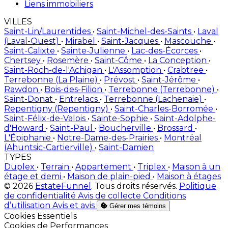
Liens immobiliers
VILLES
Saint-Lin/Laurentides
•
Saint-Michel-des-Saints
•
Laval
(Laval-Ouest)
•
Mirabel
•
Saint-Jacques
•
Mascouche
•
Saint-Calixte
•
Sainte-Julienne
•
Lac-des-Écorces
•
Chertsey
•
Rosemère
•
Saint-Côme
•
La Conception
•
Saint-Roch-de-l'Achigan
•
L'Assomption
•
Crabtree
•
Terrebonne (La Plaine)
•
Prévost
•
Saint-Jérôme
•
Rawdon
•
Bois-des-Filion
•
Terrebonne (Terrebonne)
•
Saint-Donat
•
Entrelacs
•
Terrebonne (Lachenaie)
•
Repentigny (Repentigny)
•
Saint-Charles-Borromée
•
Saint-Félix-de-Valois
•
Sainte-Sophie
•
Saint-Adolphe-
d'Howard
•
Saint-Paul
•
Boucherville
•
Brossard
•
L'Épiphanie
•
Notre-Dame-des-Prairies
•
Montréal
(Ahuntsic-Cartierville)
•
Saint-Damien
TYPES
Duplex
•
Terrain
•
Appartement
•
Triplex
•
Maison à un
étage et demi
•
Maison de plain-pied
•
Maison à étages
© 2026
EstateFunnel
. Tous droits réservés.
Politique
de confidentialité
Avis de collecte
Conditions
d’utilisation
Avis et avis
Gérer mes témoins
Activer
Cookies Essentiels
Activer
Cookies de Performances