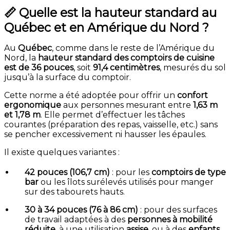
📏 Quelle est la hauteur standard au
Québec et en Amérique du Nord ?
Au
Québec
, comme dans le reste de l’Amérique du
Nord, la
hauteur standard des comptoirs de cuisine
est de 36 pouces
, soit
91,4 centimètres
, mesurés du sol
jusqu’à la surface du comptoir.
Cette norme a été adoptée pour offrir un
confort
ergonomique
aux personnes mesurant entre
1,63 m
et 1,78 m
. Elle permet d’effectuer les tâches
courantes (préparation des repas, vaisselle, etc.) sans
se pencher excessivement ni hausser les épaules.
Il existe quelques variantes :
42 pouces (106,7 cm)
: pour les
comptoirs de type
bar
ou les îlots surélevés utilisés pour manger
sur des tabourets hauts.
30 à 34 pouces (76 à 86 cm)
: pour des surfaces
de travail adaptées à des
personnes à mobilité
réduite
, à une utilisation
assise
, ou à des
enfants
.